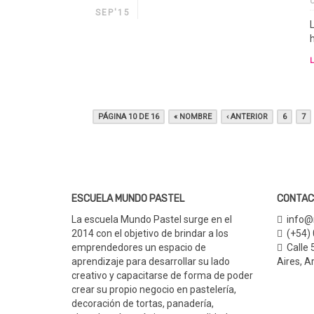
SEP'15
PÁGINA 10 DE 16
« NOMBRE
‹ ANTERIOR
6
7
ESCUELA MUNDO PASTEL
CONTAC
La escuela Mundo Pastel surge en el
info@
2014 con el objetivo de brindar a los
(+54)
emprendedores un espacio de
Calle 
aprendizaje para desarrollar su lado
Aires,
Ar
creativo y capacitarse de forma de poder
crear su propio negocio en pastelería,
decoración de tortas, panadería,