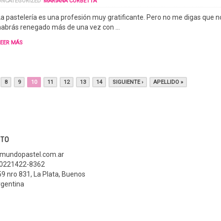
UNCATEGORIZED
MARIANA CORBETTA
La pastelería es una profesión muy gratificante. Pero no me digas que n
habrás renegado más de una vez con …
LEER MÁS
8
9
10
11
12
13
14
SIGUIENTE ›
APELLIDO »
TO
mundopastel.com.ar
 0221422-8362
59 nro 831
,
La Plata, Buenos
gentina