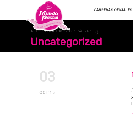
CARRERAS OFICIALES
INICIO
UNCATEGORIZED
PÁGINA 10
(
)
Uncategorized
03
OCT'15