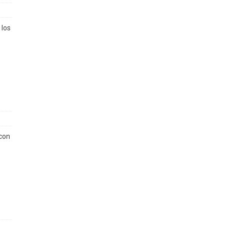
 los
 con