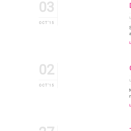
03
OCT'15
a
02
OCT'15