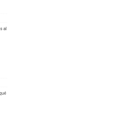
s al
 qué