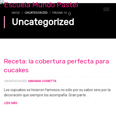
INICIO
UNCATEGORIZED
PÁGINA 14
(
)
Uncategorized
Receta: la cobertura perfecta para
cucakes
UNCATEGORIZED
MARIANA CORBETTA
Los cupcakes se hicieron famosos no sólo por su sabor sino por la
decoración que siempre los acompaña. Gran parte …
LEER MÁS