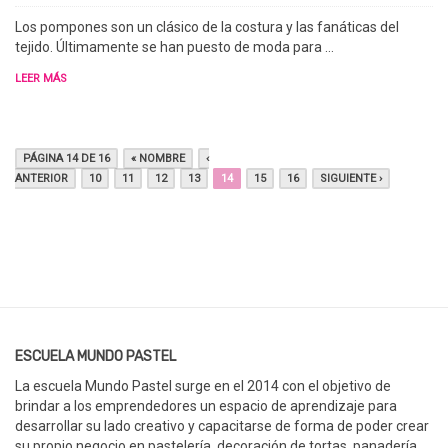
Los pompones son un clásico de la costura y las fanáticas del
tejido. Últimamente se han puesto de moda para …
LEER MÁS
PÁGINA 14 DE 16
« NOMBRE
‹
ANTERIOR
10
11
12
13
14
15
16
SIGUIENTE ›
ESCUELA MUNDO PASTEL
La escuela Mundo Pastel surge en el 2014 con el objetivo de
brindar a los emprendedores un espacio de aprendizaje para
desarrollar su lado creativo y capacitarse de forma de poder crear
su propio negocio en pastelería, decoración de tortas, panadería,