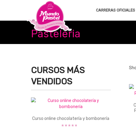
CARRERAS OFICIALES
Pasteleria
CURSOS MÁS
Sho
VENDIDOS
C
Curso online chocolatería y bombonería
Valorado
con
Este