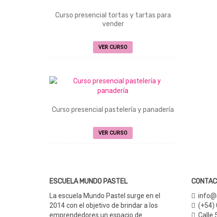
opciones
se
Curso presencial tortas y tartas para
pueden
vender
elegir
Este
en
VER CURSO
producto
la
tiene
página
múltiples
de
variantes.
producto
Las
opciones
se
Curso presencial pastelería y panadería
pueden
Este
elegir
VER CURSO
producto
en
tiene
la
múltiples
página
variantes.
de
Las
producto
ESCUELA MUNDO PASTEL
CONTAC
opciones
se
La escuela Mundo Pastel surge en el
info@
pueden
2014 con el objetivo de brindar a los
(+54)
elegir
emprendedores un espacio de
Calle 