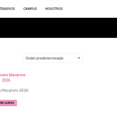
TENSIVOS
CAMPUS
NOSOTROS
o Macarons 2026
Este
VER CURSO
producto
tiene
múltiples