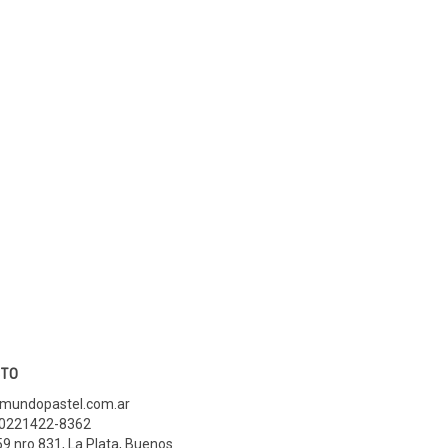
TO
mundopastel.com.ar
 0221422-8362
59 nro 831
,
La Plata, Buenos