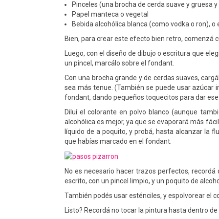
Pinceles (una brocha de cerda suave y gruesa y 
Papel manteca o vegetal
Bebida alcohólica blanca (como vodka o ron), o 
Bien, para crear este efecto bien retro, comenzá cu
Luego, con el diseño de dibujo o escritura que eleg
un pincel, marcálo sobre el fondant.
Con una brocha grande y de cerdas suaves, cargál
sea más tenue. (También se puede usar azúcar imp
fondant, dando pequeños toquecitos para dar ese 
Diluí el colorante en polvo blanco (aunque tambi
alcohólica es mejor, ya que se evaporará más fácil 
líquido de a poquito, y probá, hasta alcanzar la fl
que habías marcado en el fondant.
No es necesario hacer trazos perfectos, recordá 
escrito, con un pincel limpio, y un poquito de alcoh
También podés usar esténciles, y espolvorear el c
Listo? Recordá no tocar la pintura hasta dentro de