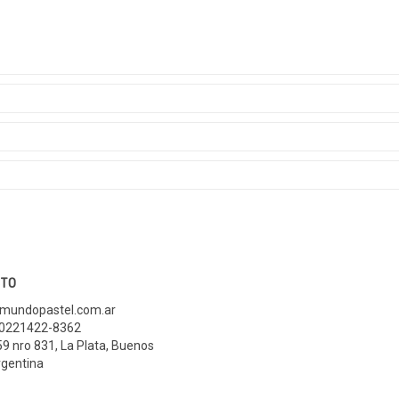
TO
mundopastel.com.ar
 0221422-8362
59 nro 831
,
La Plata, Buenos
gentina