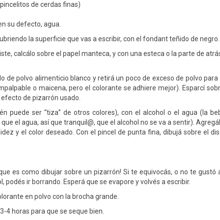
pincelitos de cerdas finas)
en su defecto, agua.
briendo la superficie que vas a escribir, con el fondant teñido de negro.
iste, calcálo sobre el papel manteca, y con una esteca o la parte de atrá
o de polvo alimenticio blanco y retirá un poco de exceso de polvo para
alpable o maicena, pero el colorante se adhiere mejor). Esparcí sobr
efecto de pizarrón usado.
én puede ser “tiza” de otros colores), con el alcohol o el agua (la be
que el agua, así que tranquil@, que el alcohol no se va a sentir). Agregál
uidez y el color deseado. Con el pincel de punta fina, dibujá sobre el di
que es como dibujar sobre un pizarrón! Si te equivocás, o no te gustó 
ol, podés ir borrando. Esperá que se evapore y volvés a escribir.
olorante en polvo con la brocha grande.
 3-4 horas para que se seque bien.