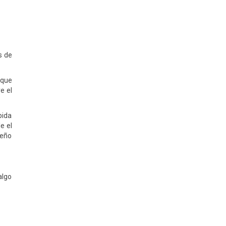
s de
 que
e el
bida
e el
seño
algo