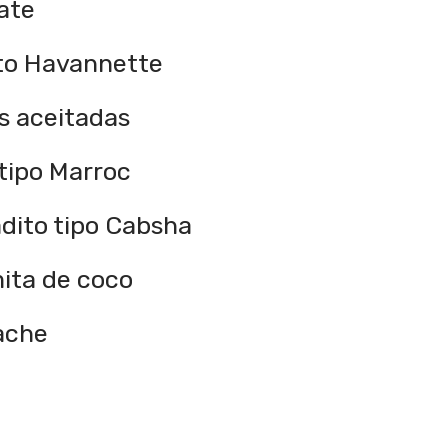
ate
ito Havannette
s aceitadas
 tipo Marroc
adito tipo Cabsha
ita de coco
ache