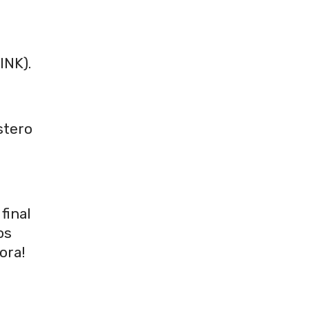
n
INK).
stero
final
os
ora!