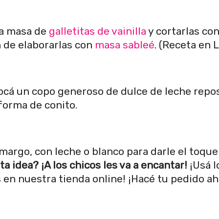
na masa de
galletitas de vainilla
y cortarlas co
n de elaborarlas con
masa sableé
. (Receta en L
locá un copo generoso de dulce de leche repo
 forma de conito.
argo, con leche o blanco para darle el toque 
a idea? ¡A los chicos les va a encantar!
¡Usá l
en nuestra tienda online! ¡Hacé tu pedido ah