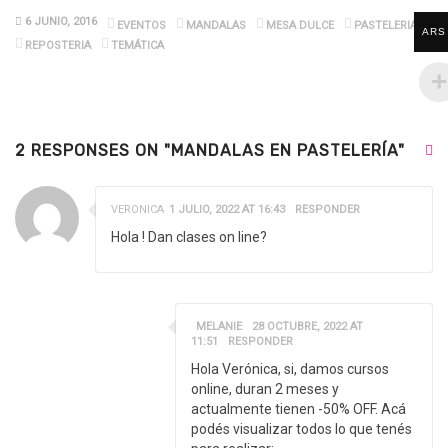
6 JUNIO, 2016
EVENTOS
MANDALAS
MESA DULCE
PASTELERIA
ARS
REPOSTERIA
TEMÁTICA
2 RESPONSES ON "MANDALAS EN PASTELERÍA"
VERONICA
1 JULIO, 2022 AT 16:43
RESPONDER
Hola ! Dan clases on line?
MELANIE
28 OCTUBRE, 2022 AT
11:51
RESPONDER
Hola Verónica, si, damos cursos
online, duran 2 meses y
actualmente tienen -50% OFF. Acá
podés visualizar todos lo que tenés