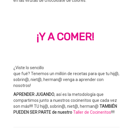
en las virutas de chocoloate de colores.
¡Y A COMER!
¿Viste lo sencillo
que fué? Tenemos un millón de recetas para que tu hij@,
sobrin@, niet@, herman@ venga a aprender con
nosotros!
APRENDER JUGANDO
, así es la metodología que
compartimos junto a nuestros cocineritos que cada vez
son más!!!! TU hij@, sobrin@, niet@, herman@
TAMBIÉN
PUEDEN SER PARTE de nuestro
Taller de Cocineritos
!!!!