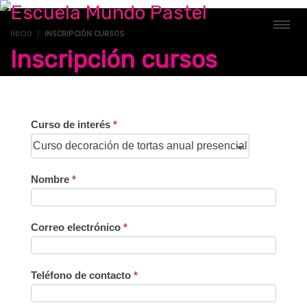
INICIO
INSCRIPCIÓN CURSOS
Inscripción cursos
2.
Curso de interés
*
Inscripción
a
Nombre
*
cursos
presenciales
Correo electrónico
*
Teléfono de contacto
*